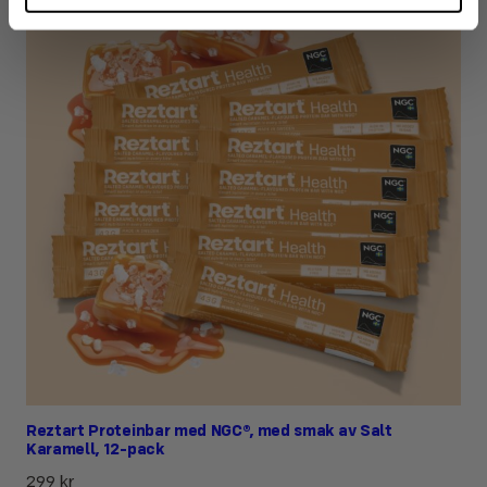
Reztart Proteinbar med NGC®, med smak av Salt
Karamell, 12-pack
299
kr