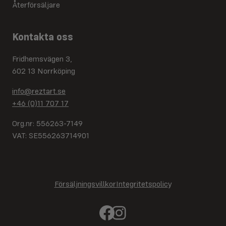
Återförsäljare
Kontakta oss
Fridhemsvägen 3,
602 13 Norrköping
info@reztart.se
+46 (0)11 707 17
Org.nr: 556263-7149
VAT: SE556263714901
Försäljningsvillkor
Integritetspolic
y
Facebook
Instagram