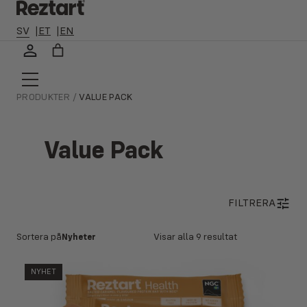
🛻 ALLTID FRI FRAKT TILL ETT OMBUD NÄRA DIG, GÄLLER VID
KÖP ÖVER 300 KR 🛻
SV
ET
EN
Hoppa
till
innehåll
PRODUKTER
/
VALUE PACK
Tillbaka till butik
Value Pack
FILTRERA
Sortera
Sortera på
Visar alla 9 resultat
efter
senaste
NYHET