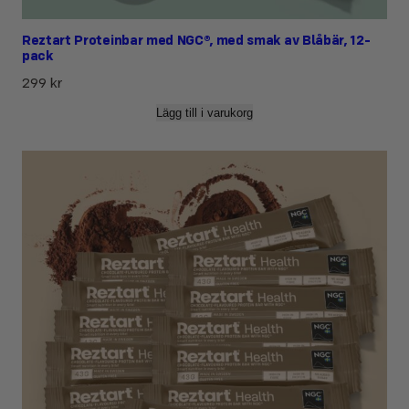
Reztart Proteinbar med NGC®, med smak av Blåbär, 12-
pack
299
kr
Lägg till i varukorg