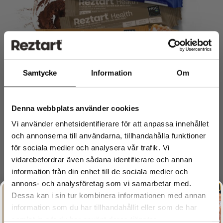
Samtycke
Information
Om
Denna webbplats använder cookies
Reztart Bars – Mixlåda 8 bars
Vi använder enhetsidentifierare för att anpassa innehållet
209
kr
och annonserna till användarna, tillhandahålla funktioner
Lägg till i varukorg
för sociala medier och analysera vår trafik. Vi
vidarebefordrar även sådana identifierare och annan
information från din enhet till de sociala medier och
annons- och analysföretag som vi samarbetar med.
Dessa kan i sin tur kombinera informationen med annan
information som du har tillhandahållit eller som de har
samlat in när du har använt deras tjänster.
Let's Reztart!