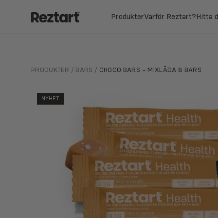
🛻 ALLT
Produkter
Varför Reztart?
Hitta 
Hoppa
till
innehåll
PRODUKTER
/
BARS
/
CHOCO BARS – MIXLÅDA 8 BARS
NYHET