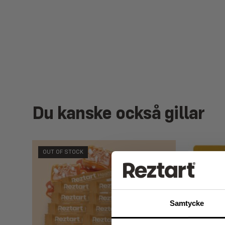
Du kanske också gillar
OUT OF STOCK
Let's
Samtycke
Prenumerera på v