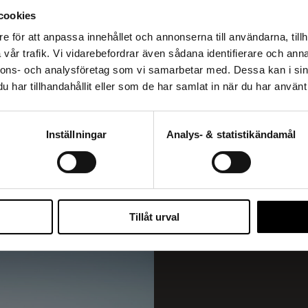
danden före alla andra.
cookies
blodsocker
e för att anpassa innehållet och annonserna till användarna, tillh
energi
vår trafik. Vi vidarebefordrar även sådana identifierare och anna
tsug
nnons- och analysföretag som vi samarbetar med. Dessa kan i sin
har tillhandahållit eller som de har samlat in när du har använt 
art- Flera alternativ
Reztart Proteinbar med N
N WITH MINIMAL INTAKE
med smak av Jordgubb, 1
299
kr
Inställningar
Analys- & statistikändamål
GN ME UP!
Tillåt urval