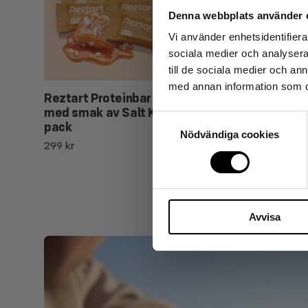
av unika erbju
Denna webbplats använder 
✓ Stabilare 
Vi använder enhetsidentifierar
✓ Långvarig 
sociala medier och analysera 
✓ Minskat sö
till de sociala medier och a
med annan information som du 
Reztart Proteinbar med NGC®,
Stabil St
MAXIMUM NUTRITIO
med smak av Salt Karamell, 12-
499
kr
Samtyckesval
pack
Nödvändiga cookies
299
kr
SI
Avvisa