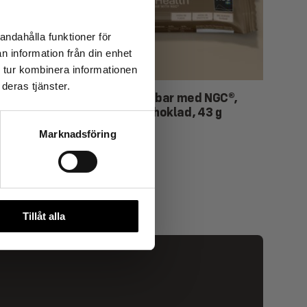
andahålla funktioner för
n information från din enhet
 tur kombinera informationen
deras tjänster.
GC®,
Reztart Proteinbar med NGC®,
2-pack
med smak av Choklad, 43 g
28
kr
Marknadsföring
Tillåt alla