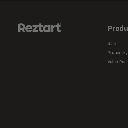
Produ
Bars
Proteindr
Value Pac