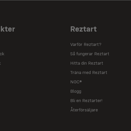
kter
Reztart
Varför Reztart?
yck
Så fungerar Reztart
k
Hitta din Reztart
Träna med Reztart
NGC®
Blogg
Bli en Reztarter!
Återförsäljare