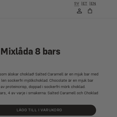
SV
ET
EN
 Mixlåda 8 bars
 som älskar choklad! Salted Caramell är en mjuk bar med
 len sockerfri mjölkchoklad. Chocolate är en mjuk bar
av proteincrisp, doppad i sockerfri mörk choklad.
 bars, 4 av varje i smakerna: Salted Caramell och Choklad
LÄGG TILL I VARUKORG