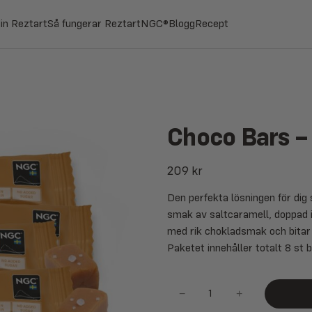
ID FRI FRAKT TILL ETT OMBUD NÄRA DIG, GÄLLER VID KÖP ÖVER 300 KR 🛻
din Reztart
Så fungerar Reztart
NGC®
Blogg
Recept
Choco Bars –
209
kr
Den perfekta lösningen för dig
smak av saltcaramell, doppad i
med rik chokladsmak och bitar 
Paketet innehåller totalt 8 st
Choco
−
+
Bars