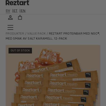
🛻 ALLTID FRI FRAKT TILL ETT OMBUD NÄRA DIG, GÄLLER VID
KÖP ÖVER 300 KR 🛻
SV
ET
EN
Hoppa
till
innehåll
PRODUKTER
/
VALUE PACK
/
REZTART PROTEINBAR MED NGC®,
MED SMAK AV SALT KARAMELL, 12-PACK
OUT OF STOCK