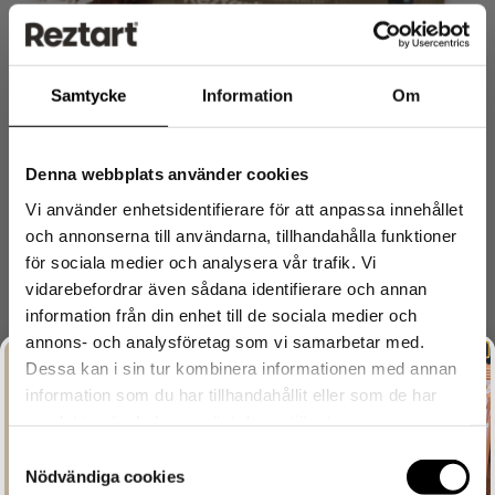
Samtycke
Information
Om
Denna webbplats använder cookies
Vi använder enhetsidentifierare för att anpassa innehållet
Reztart Bars – Mixlåda 16 Bars
och annonserna till användarna, tillhandahålla funktioner
för sociala medier och analysera vår trafik. Vi
399
kr
vidarebefordrar även sådana identifierare och annan
information från din enhet till de sociala medier och
NYHET
annons- och analysföretag som vi samarbetar med.
Dessa kan i sin tur kombinera informationen med annan
information som du har tillhandahållit eller som de har
samlat in när du har använt deras tjänster.
Let's Reztart!
Prenumerera på vårat nyhetsbrev och ta del
Samtyckesval
av unika erbjudanden före alla andra.
Nödvändiga cookies