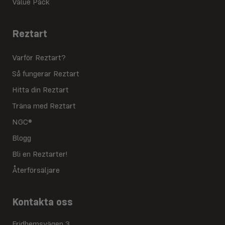
Value Pack
Reztart
Varför Reztart?
Så fungerar Reztart
Hitta din Reztart
Träna med Reztart
NGC®
Blogg
Bli en Reztarter!
Återförsäljare
Kontakta oss
Fridhemsvägen 3,