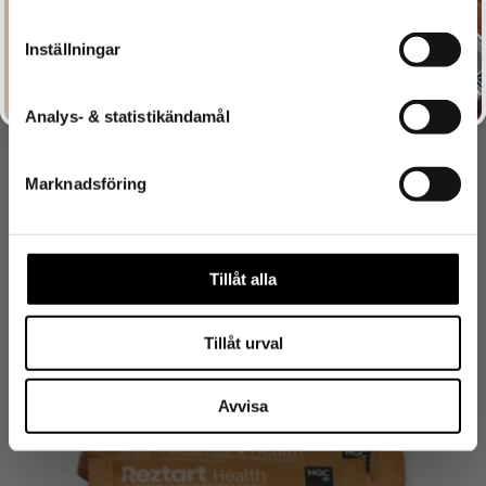
SIGN ME UP!
Inställningar
Analys- & statistikändamål
Marknadsföring
Tillåt alla
Berry Bars – Mixlåda 8 bars
209
kr
Tillåt urval
NYHET
Avvisa