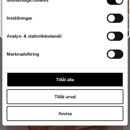
Nödvändiga cookies
SIGN ME UP!
Inställningar
Analys- & statistikändamål
Marknadsföring
Berry Bars – Mixlåda 8 bars
Tillåt alla
209
kr
Tillåt urval
Avvisa