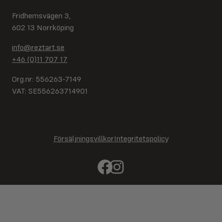
Fridhemsvägen 3,
602 13 Norrköping
info@reztart.se
+46 (0)11 707 17
Org.nr: 556263-7149
VAT: SE556263714901
Försäljningsvillkor
Integritetspolic
y
Facebook
Instagram