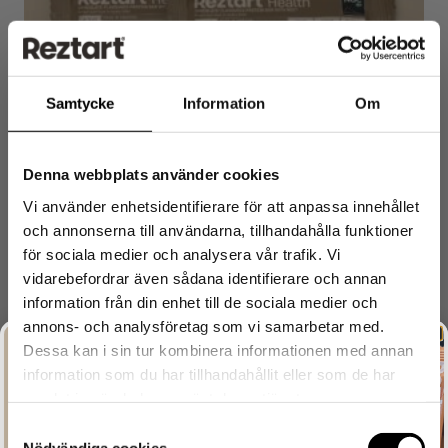
Samtycke
Information
Om
Denna webbplats använder cookies
Reztart Proteinbar med NGC®, med smak av
Vi använder enhetsidentifierare för att anpassa innehållet
Choklad, 12-pack
och annonserna till användarna, tillhandahålla funktioner
299
kr
för sociala medier och analysera vår trafik. Vi
vidarebefordrar även sådana identifierare och annan
information från din enhet till de sociala medier och
NYHET
annons- och analysföretag som vi samarbetar med.
Dessa kan i sin tur kombinera informationen med annan
information som du har tillhandahållit eller som de har
samlat in när du har använt deras tjänster.
Let's Reztart!
Prenumerera på vårat nyhetsbrev och ta del
Samtyckesval
av unika erbjudanden före alla andra.