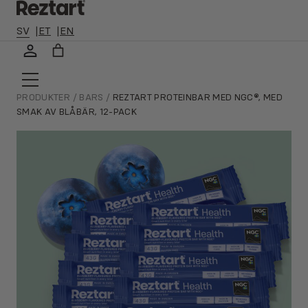
🛻 ALLTID FRI FRAKT TILL ETT OMBUD NÄRA DIG, GÄLLER VID
KÖP ÖVER 300 KR 🛻
SV
ET
EN
Hoppa
till
innehåll
PRODUKTER
/
BARS
/
REZTART PROTEINBAR MED NGC®, MED
SMAK AV BLÅBÄR, 12-PACK