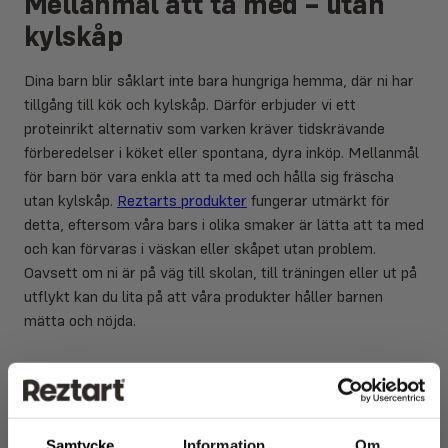
Mellanmål att ta med – utan
kylskåp
Dina barn blir såklart inte bara hungriga hemma, där ni har
tillgång till kök och kylskåp. Därför erbjuder vi ett
proteinrikt alternativ som varken kräver tidskrävande
förberedelser i köket eller spontana, dyra inköp. Mellanmål
för barn bör vara enkla att ta med och hålla sig fräscha
utan kylskåp.
Reztarts produkter
fungerar utmärkt för
detta, eftersom våra bars i olika smaker är lätta att ta med
och kan förvaras i väskan eller skåpet utan problem.
Oavsett om ni är på väg till skolan, till träningen eller ut på
utflykt kan du lita på att våra produkter håller barnen
mätta och nöjda.
Nyttiga och snabba mellanmål
för barn
Samtycke
Information
Om