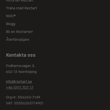
Hitta din Reztart
Träna med Reztart
NGC®
Blogg
Bli en Reztarter!
Återförsäljare
Kontakta oss
Fridhemsvägen 3,
602 13 Norrköping
info@reztart.se
+46 (0)11 707 17
Org.nr: 556263-7149
VAT: SE556263714901