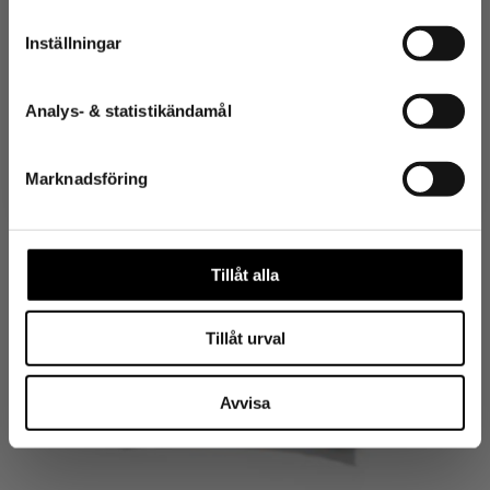
20,95
€
Inställningar
VII MIND POODI
Analys- & statistikändamål
Marknadsföring
Tillåt alla
Tillåt urval
Avvisa