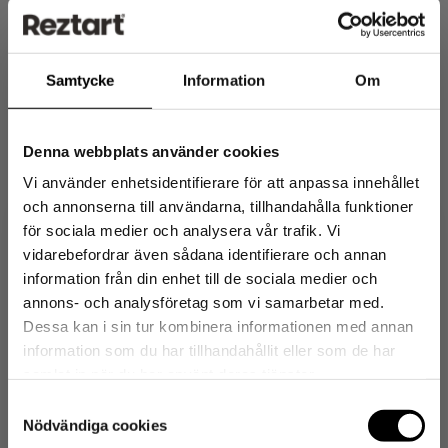
magusained (maltitool, sorbitool), oligofruktoos, Kiudained
(inuliin), proteiinikrõps (riisijahu,
vadakuvalgu isolaat
,
UUS
emulgaator (päevalilleletsitiin)), külmkuivatatud
maasikatükid (2%), vesi, lõhna- ja maitseaine, happesuse
Samtycke
Information
Om
regulaator (sidrunhape), värvaine (peedipunane).
Sisaldab
polüoole. Liigne tarbimine võib põhjustada lahtistavat
toimet.
Denna webbplats använder cookies
Vi använder enhetsidentifierare för att anpassa innehållet
Täpsem toitumisalane teave:
Maasikamaitseline
och annonserna till användarna, tillhandahålla funktioner
valgubatoon NGC-ga® 43 g – Reztart
för sociala medier och analysera vår trafik. Vi
Allergeeniteave
vidarebefordrar även sådana identifierare och annan
Sisaldab:
piim, muna
information från din enhet till de sociala medier och
Võib sisaldada:
soja jälgi
10% SOODUSTUST
annons- och analysföretag som vi samarbetar med.
Dessa kan i sin tur kombinera informationen med annan
OMA ESIMESELT
information som du har tillhandahållit eller som de har
samlat in när du har använt deras tjänster.
OSTULT
Samtyckesval
Nödvändiga cookies
(Kehtib ostudele alates 30 € ning ei ole kombineertav teiste pakkumistega)
Chocobatoonid-kombo