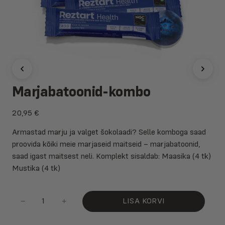
Marjabatoonid-kombo
20,95
€
Armastad marju ja valget šokolaadi? Selle komboga saad
proovida kõiki meie marjaseid maitseid – marjabatoonid,
saad igast maitsest neli. Komplekt sisaldab: Maasika (4 tk)
Mustika (4 tk)
Marjabatoonid-
−
+
LISA KORVI
kombo
kogus