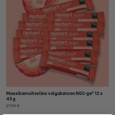
(päevalilleletsitiin)), külmkuivatatud mustikad (1,5%), vesi,
lõhna- ja maitseaine.
Sisaldab polüoole. Liigne
tarbimine võib põhjustada lahtistavat toimet.
Täpsem toitumisalane teave:
Mustika valgubatoon NGC-
ga® 43 g – Reztart
Maasikabatton, 2 x 43 g
Maasikamaitseline valgubatoon NGC-ga®, sisaldab
magusainet ja looduslikult esinevaid suhkruid, 43 g
Koostisosad:
Indevex NGC® põhisegu 34 % (EL / mitte-
EL)(hernevalk,
munapulber
,
vadakuvalk
, õunapulber
(õunapulber, maisitärklis), kibuvitsapulber,
vadakupulber
,
kirnupiimapulber
,
munavalgepulber
, antioksüdant
Maasikamaitseline valgubatoon NGC-ga® 12 x
(askorbiinhape), suhkrupeedikiud), valge šokolaad
43 g
(magusaine (maltitool), kakaovõi,
täispiimapulber
,
27,95
€
emulgaator (rapsiletsitiin), lõhna- ja maitseaine),