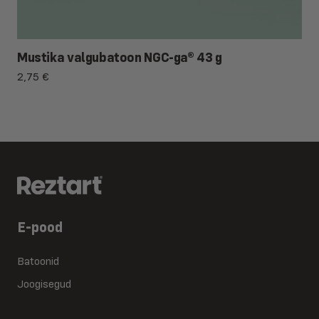
Mustika valgubatoon NGC-ga® 43 g
2,75
€
E-pood
Batoonid
Joogisegud