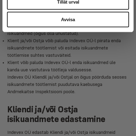
Tillåt urval
et saada ligipääs enda isikuandmetele.
Kliendil ja/või Ostjal on igal ajal õigus pöörduda Indevex OÜ
poole, et uuendada enda muutunud isikuandmeid.
Avvisa
Klient ja/või Ostja võib paluda Indevex OÜ-l kustutada enda
isikuandmed (õigus olla unustatud).
Klient ja/või Ostja võib paluda Indevex OÜ-l piirata enda
isikuandmete töötlemist või esitada isikuandmete
töötlemise suhtes vastuväiteid.
Klient võib paluda Indevex OÜ-l enda isikuandmed üle
kanda uue vastutava töötleja valdusesse.
Indevex OÜ Kliendil ja/või Ostjal on õigus pöörduda seoses
isikuandmete töötlemist puudutava kaebusega
Andmekaitse Inspektsiooni poole.
Kliendi ja/või Ostja
isikuandmete edastamine
Indevex OÜ edastab Kliendi ja/või Ostja isikuandmeid