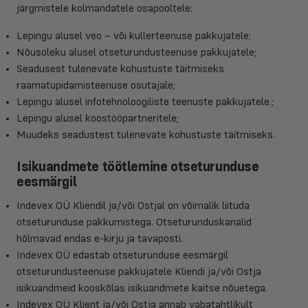
järgmistele kolmandatele osapooltele:
Lepingu alusel veo – või kullerteenuse pakkujatele;
Nõusoleku alusel otseturundusteenuse pakkujatele;
Seadusest tulenevate kohustuste täitmiseks
raamatupidamisteenuse osutajale;
Lepingu alusel infotehnoloogiliste teenuste pakkujatele.;
Lepingu alusel koostööpartneritele;
Muudeks seadustest tulenevate kohustuste täitmiseks.
Isikuandmete töötlemine otseturunduse
eesmärgil
Indevex OÜ Kliendil ja/või Ostjal on võimalik liituda
otseturunduse pakkumistega. Otseturunduskanalid
hõlmavad endas e-kirju ja tavaposti.
Indevex OÜ edastab otseturunduse eesmärgil
otseturundusteenuse pakkujatele Kliendi ja/või Ostja
isikuandmeid kooskõlas isikuandmete kaitse nõuetega.
Indevex OÜ Klient ja/või Ostja annab vabatahtlikult