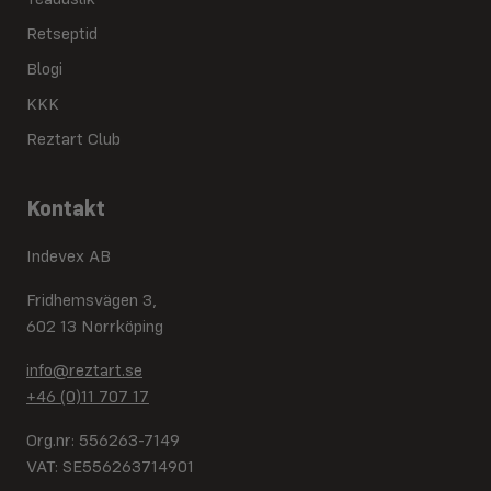
Retseptid
Blogi
KKK
Reztart Club
Kontakt
Indevex AB
Fridhemsvägen 3,
602 13 Norrköping
info@reztart.se
+46 (0)11 707 17
Org.nr: 556263-7149
VAT: SE556263714901