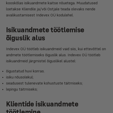
kooskõlas isikuandmete kaitse nõuetega. Muudatused
loetakse Kliendile ja/või Ostjale teada olevaks nende
avalikustamisest Indevex OÜ kodulehel.
Isikuandmete töötlemise
õiguslik alus
Indevex OÜ töötleb isikuandmeid vaid siis, kui ettevõttel on
andmete töötlemiseks õiguslik alus. Indevex OÜ töötleb
isikuandmeid järgmistel õiguslikel alustel:
õigustatud huvi korras.
isiku nõusolekul;
seadusest tulenevate kohustuste täitmiseks;
lepingu täitmiseks;
Klientide isikuandmete
töötlemine