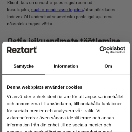
Klient, kes on ennast e-poes registreerinud
kasutajaks,
saab e-poodi sisse logides
/otse pöördudes
Indevex OÜ andmekaitseametniku poole igal ajal oma
nõusoleku tagasi võtta.
Ostja isikuandmete töötlemine
ostu-müügilepingu täitmiseks
Ostja peab e-poes ostu sooritades edastama Indevex OÜle
Samtycke
Information
Om
järgmised isikuandmed:
ees- ja perekonnanimi,
Denna webbplats använder cookies
e-posti aadress,
Vi använder enhetsidentifierare för att anpassa innehållet
telefoni number,
och annonserna till användarna, tillhandahålla funktioner
elukoha aadress,
för sociala medier och analysera vår trafik. Vi
kauba kättetoimetamise aadress
vidarebefordrar även sådana identifierare och annan
andmed, mis edastatakse makse teostamiseks.
information från din enhet till de sociala medier och
Ostu-müügilepinguga kogutud Ostja isikuandmeid võib
annons- och analysföretag som vi samarbetar med.