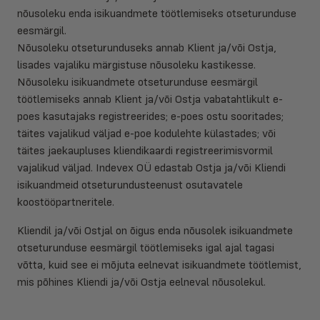
nõusoleku enda isikuandmete töötlemiseks otseturunduse
eesmärgil.
Nõusoleku otseturunduseks annab Klient ja/või Ostja,
lisades vajaliku märgistuse nõusoleku kastikesse.
Nõusoleku isikuandmete otseturunduse eesmärgil
töötlemiseks annab Klient ja/või Ostja vabatahtlikult e-
poes kasutajaks registreerides; e-poes ostu sooritades;
täites vajalikud väljad e-poe kodulehte külastades; või
täites jaekaupluses kliendikaardi registreerimisvormil
vajalikud väljad. Indevex OÜ edastab Ostja ja/või Kliendi
isikuandmeid otseturundusteenust osutavatele
koostööpartneritele.
Kliendil ja/või Ostjal on õigus enda nõusolek isikuandmete
otseturunduse eesmärgil töötlemiseks igal ajal tagasi
võtta, kuid see ei mõjuta eelnevat isikuandmete töötlemist,
mis põhines Kliendi ja/või Ostja eelneval nõusolekul.