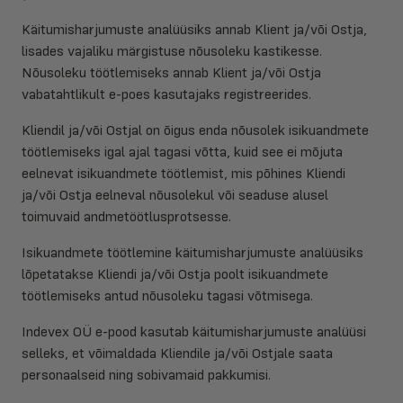
Käitumisharjumuste analüüsiks annab Klient ja/või Ostja,
lisades vajaliku märgistuse nõusoleku kastikesse.
Nõusoleku töötlemiseks annab Klient ja/või Ostja
vabatahtlikult e-poes kasutajaks registreerides.
Kliendil ja/või Ostjal on õigus enda nõusolek isikuandmete
töötlemiseks igal ajal tagasi võtta, kuid see ei mõjuta
eelnevat isikuandmete töötlemist, mis põhines Kliendi
ja/või Ostja eelneval nõusolekul või seaduse alusel
toimuvaid andmetöötlusprotsesse.
Isikuandmete töötlemine käitumisharjumuste analüüsiks
lõpetatakse Kliendi ja/või Ostja poolt isikuandmete
töötlemiseks antud nõusoleku tagasi võtmisega.
Indevex OÜ e-pood kasutab käitumisharjumuste analüüsi
selleks, et võimaldada Kliendile ja/või Ostjale saata
personaalseid ning sobivamaid pakkumisi.