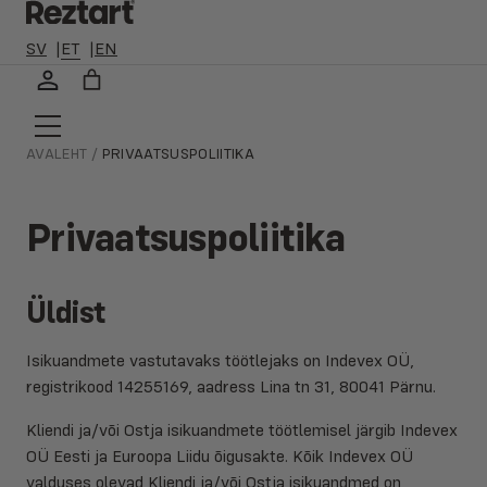
🛻 ALATI TASUTA TARNE SINU LÄHIMASSE PAKIAUTOMAATI,
KEHTIB OSTUDELE ALATES 30 EURO 🛻
SV
ET
EN
Liigu
sisu
juurde
AVALEHT
/
PRIVAATSUSPOLIITIKA
Privaatsuspoliitika
Üldist
Isikuandmete vastutavaks töötlejaks on Indevex OÜ,
registrikood 14255169, aadress Lina tn 31, 80041 Pärnu.
Kliendi ja/või Ostja isikuandmete töötlemisel järgib Indevex
OÜ Eesti ja Euroopa Liidu õigusakte. Kõik Indevex OÜ
valduses olevad Kliendi ja/või Ostja isikuandmed on