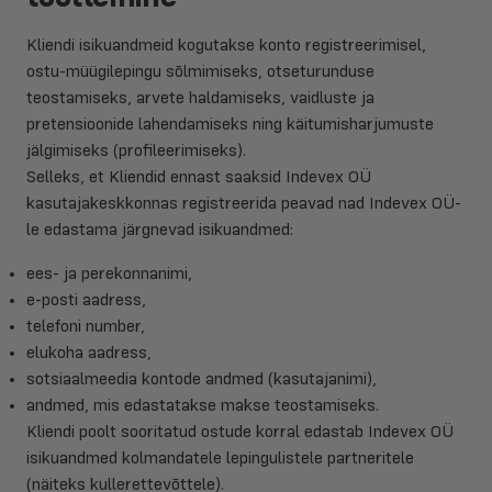
Kliendi isikuandmeid kogutakse konto registreerimisel,
ostu-müügilepingu sõlmimiseks, otseturunduse
teostamiseks, arvete haldamiseks, vaidluste ja
pretensioonide lahendamiseks ning käitumisharjumuste
jälgimiseks (profileerimiseks).
Selleks, et Kliendid ennast saaksid Indevex OÜ
kasutajakeskkonnas registreerida peavad nad Indevex OÜ-
le edastama järgnevad isikuandmed:
ees- ja perekonnanimi,
e-posti aadress,
telefoni number,
elukoha aadress,
sotsiaalmeedia kontode andmed (kasutajanimi),
andmed, mis edastatakse makse teostamiseks.
Kliendi poolt sooritatud ostude korral edastab Indevex OÜ
isikuandmed kolmandatele lepingulistele partneritele
(näiteks kullerettevõttele).