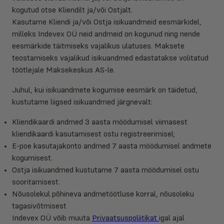
kogutud otse Kliendilt ja/või Ostjalt.
Kasutame Kliendi ja/või Ostja isikuandmeid eesmärkidel,
milleks Indevex OÜ neid andmeid on kogunud ning nende
eesmärkide täitmiseks vajalikus ulatuses. Maksete
teostamiseks vajalikud isikuandmed edastatakse volitatud
töötlejale Maksekeskus AS-le.
Juhul, kui isikuandmete kogumise eesmärk on täidetud,
kustutame liigsed isikuandmed järgnevalt:
Kliendikaardi andmed 3 aasta möödumisel viimasest
kliendikaardi kasutamisest ostu registreerimisel;
E-poe kasutajakonto andmed 7 aasta möödumisel andmete
kogumisest.
Ostja isikuandmed kustutame 7 aasta möödumisel ostu
sooritamisest.
Nõusolekul põhineva andmetöötluse korral, nõusoleku
tagasivõtmisest
Indevex OÜ võib muuta
Privaatsuspoliitikat
igal ajal