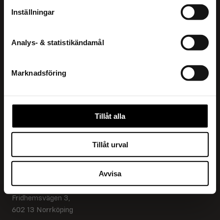
Inställningar
Miks Reztart?
VII MIND POODI
Kuidas Reztart
Analys- & statistikändamål
Treening Reztartiga
Teaduslik
Marknadsföring
Retseptid
Blogi
KKK
Tillåt alla
Reztart Club
Tillåt urval
Kontakt
Avvisa
Indevex AB
Fridhemsvägen 3,
602 13 Norrköping