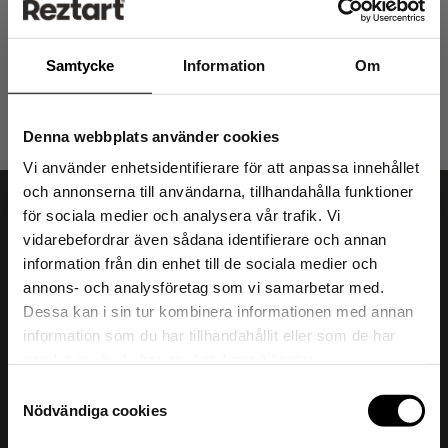
REGISTREERU
Samtycke
Information
Om
Denna webbplats använder cookies
Vi använder enhetsidentifierare för att anpassa innehållet
och annonserna till användarna, tillhandahålla funktioner
för sociala medier och analysera vår trafik. Vi
vidarebefordrar även sådana identifierare och annan
information från din enhet till de sociala medier och
10% SOODUSTUST
annons- och analysföretag som vi samarbetar med.
E-pood
Dessa kan i sin tur kombinera informationen med annan
OMA ESIMESELT
information som du har tillhandahållit eller som de har
Batoonid
samlat in när du har använt deras tjänster.
OSTULT
Joogisegud
Samtyckesval
Nödvändiga cookies
(Kehtib ostudele alates 30 € ning ei ole kombineertav teiste pakkumistega)
Reztart