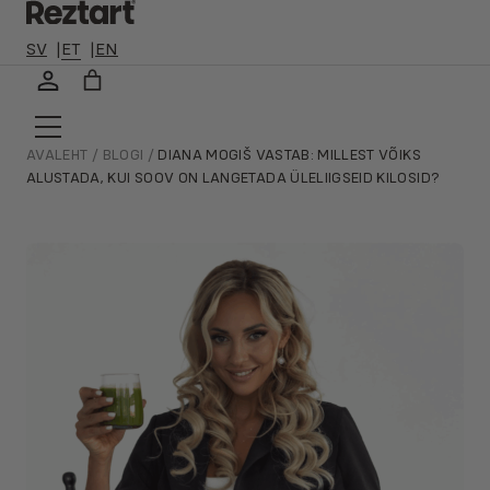
🛻 ALATI TASUTA TARNE SINU LÄHIMASSE PAKIAUTOMAATI,
KEHTIB OSTUDELE ALATES 30 EURO 🛻
SV
ET
EN
Liigu
sisu
juurde
AVALEHT
/
BLOGI
/
DIANA MOGIŠ VASTAB: MILLEST VÕIKS
ALUSTADA, KUI SOOV ON LANGETADA ÜLELIIGSEID KILOSID?