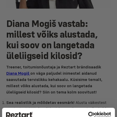
Diana Mogiš vastab:
millest võiks alustada,
kui soov on langetada
üleliigseid kilosid?
Treener, toitumisnõustaja ja Reztart brändisaadik
Diana Mogiš
on väga paljudel inimestel aidanud
saavutada tervislikku kehakaalu. Küsisime temalt,
millest võiks alustada, kui soov on langetada
üleliigseid kilosid? Siin on tema kolm soovitust!
Sea realistlik ja mõõdetav eesmärk!
Alusta väikestest
muutustest. Näiteks võid esialgu seada eesmärgiks 1–2 kg
kaotuse kuus. Liiga suurte ootuste seadmine võib viia